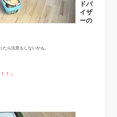
ドバ
イザ
ーの
だったら注意もしないかも。
！！！」