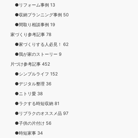
●リフォーム事例
13
●収納プランニング事例
50
●間取り相談事例
19
家づくり参考記事
78
●家づくりする人必見！
62
●我が家のストーリー
9
片づけ参考記事
452
●シンプルライフ
152
●デジタル整理
36
●ニトリ愛
38
●ラクする時短収納
81
●リブラクのオススメ品
97
●子供の片付け
56
●時短家事
34