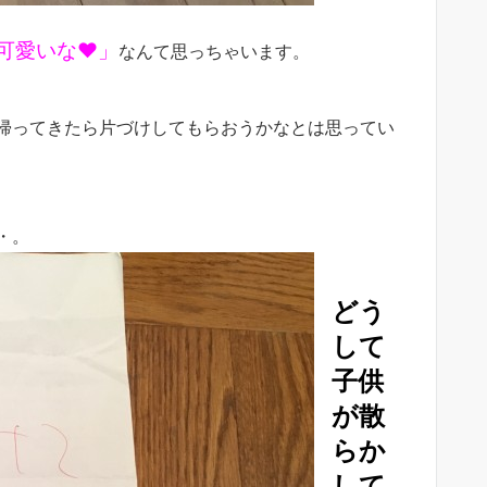
可愛いな♥」
なんて思っちゃいます。
帰ってきたら片づけしてもらおうかなとは思ってい
・。
どう
して
子供
が散
らか
して