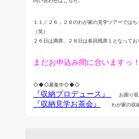
問い合わせはこちら。
１１／２６，２８のわが家の見学ツアーではち
（笑）
２６日は満席、２８日は各回残席１となってお
まだお申込み間に合いますっ
◇◆◇募集中◇◆◇
『収納プロデュース』
お困り収
『収納見学お茶会』
わが家の収納