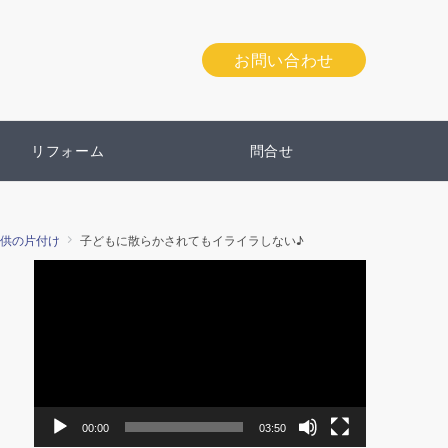
お問い合わせ
リフォーム
問合せ
供の片付け
子どもに散らかされてもイライラしない♪
動
画
プ
レ
ー
ヤ
ー
00:00
03:50