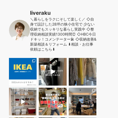
liveraku
＼暮らしをラクにそして楽しく／
◇自
身で設計した28坪の狭小住宅で
少ない
収納でもスッキリな暮らし実践中
◇整
理収納相談実績1300時間⏰
◇HBC今日
ドキッ！コメンテーター🎤
◇収納改善&
新築相談＆リフォーム
⬇︎相談・お仕事
依頼はこちら⬇︎