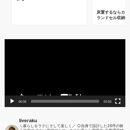
床置するならカゴ
ランドセル収納に
動
画
プ
レ
ー
ヤ
ー
00:00
03:50
liveraku
＼暮らしをラクにそして楽しく／
◇自身で設計した28坪の狭