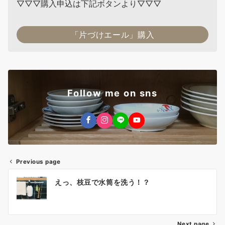
▽▽▽購入申込は下記ボタンより▽▽▽
「片づけエール」購入
Follow me on sns
Previous page
投
えっ、枝豆で水筒を洗う！？
稿
ナ
Next page