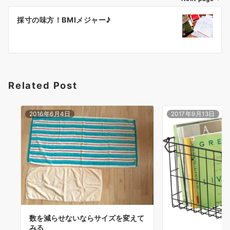
ビ
ゲ
採寸の味方！BMIメジャー♪
ー
シ
ョ
Related Post
ン
2016年6月4日
2017年9月13日
数を減らせないならサイズを変えて
みる