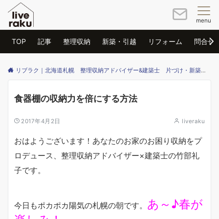
menu
TOP
記事
整理収納
新築・引越
リフォーム
問合せ
リブラク｜北海道札幌 整理収納アドバイザー&建築士 片づけ・新築・リフォームのご相談はリブラクまで
食器棚の収納力を倍にする方法
2017年4月2日
liveraku
おはようございます！あなたのお家のお困り収納をプ
ロデュース、整理収納アドバイザー×建築士の竹部礼
子です。
あ～♪春が
今日もポカポカ陽気の札幌の朝です。