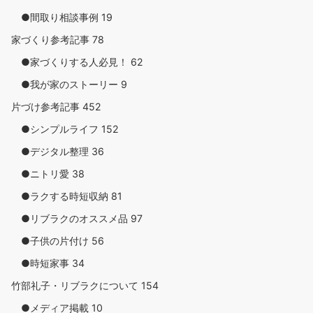
●間取り相談事例
19
家づくり参考記事
78
●家づくりする人必見！
62
●我が家のストーリー
9
片づけ参考記事
452
●シンプルライフ
152
●デジタル整理
36
●ニトリ愛
38
●ラクする時短収納
81
●リブラクのオススメ品
97
●子供の片付け
56
●時短家事
34
竹部礼子・リブラクについて
154
●メディア掲載
10