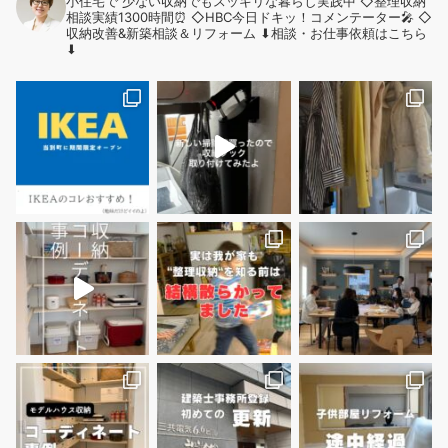
小住宅で
少ない収納でもスッキリな暮らし実践中
◇整理収納
相談実績1300時間⏰
◇HBC今日ドキッ！コメンテーター🎤
◇
収納改善&新築相談＆リフォーム
⬇︎相談・お仕事依頼はこちら
⬇︎