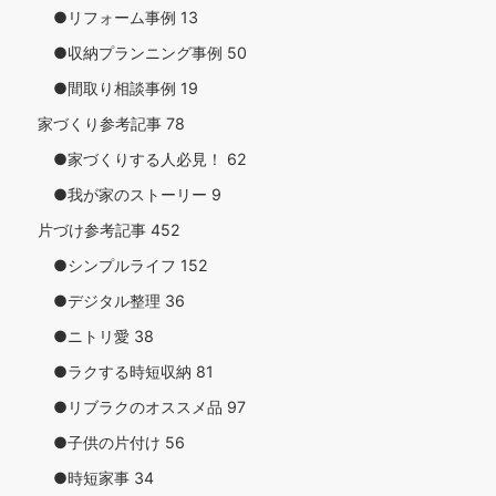
●リフォーム事例
13
●収納プランニング事例
50
●間取り相談事例
19
家づくり参考記事
78
●家づくりする人必見！
62
●我が家のストーリー
9
片づけ参考記事
452
●シンプルライフ
152
●デジタル整理
36
●ニトリ愛
38
●ラクする時短収納
81
●リブラクのオススメ品
97
●子供の片付け
56
●時短家事
34