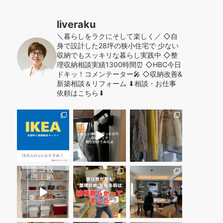
liveraku
＼暮らしをラクにそして楽しく／
◇自
身で設計した28坪の狭小住宅で
少ない
収納でもスッキリな暮らし実践中
◇整
理収納相談実績1300時間⏰
◇HBC今日
ドキッ！コメンテーター🎤
◇収納改善&
新築相談＆リフォーム
⬇︎相談・お仕事
依頼はこちら⬇︎