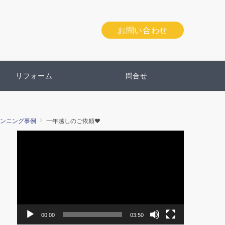
お問い合わせ
リフォーム
問合せ
ンニング事例
一年越しのご依頼♥
動
画
プ
レ
ー
ヤ
ー
00:00
03:50