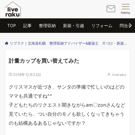
menu
TOP
記事
整理収納
新築・引越
リフォーム
問合せ
リブラク｜北海道札幌 整理収納アドバイザー&建築士 片づけ・新築・リフォームのご相談はリブラクまで
計量カップを買い替えてみた
2019年12月23日
liveraku
クリスマスが近づき、サンタの準備で忙しいのはどの
ママも共通ですね^^
子どもたちのリクエスト聞きながらam〇zonさんなど
見ていたら、つい自分のモノも欲しくなってきちゃう
のも結構あるあるじゃないですか？