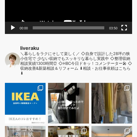
ー
00:00
03:50
liveraku
＼暮らしをラクにそして楽しく／
◇自身で設計した28坪の狭
小住宅で
少ない収納でもスッキリな暮らし実践中
◇整理収納
相談実績1300時間⏰
◇HBC今日ドキッ！コメンテーター🎤
◇
収納改善&新築相談＆リフォーム
⬇︎相談・お仕事依頼はこちら
⬇︎