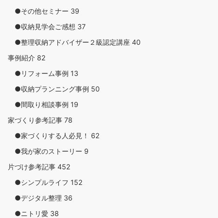
●その他セミナー
39
●収納見学会ご感想
37
●整理収納アドバイザー２級認定講座
40
事例紹介
82
●リフォーム事例
13
●収納プランニング事例
50
●間取り相談事例
19
家づくり参考記事
78
●家づくりする人必見！
62
●我が家のストーリー
9
片づけ参考記事
452
●シンプルライフ
152
●デジタル整理
36
●ニトリ愛
38