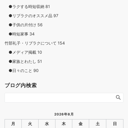
●ラクする時短収納
81
●リブラクのオススメ品
97
●子供の片付け
56
●時短家事
34
竹部礼子・リブラクについて
154
●メディア掲載
10
●家族とわたし
51
●日々のこと
90
ブログ内検索
2026年8月
月
火
水
木
金
土
日