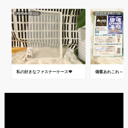
ン
2017年1月5日
2020年3月27日
私の好きなファスナーケース♥
備蓄あれこれ～こ
動
画
プ
レ
ー
ヤ