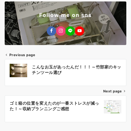
Follow me on sns
Previous page
投
こんなお玉があったんだ！！！～竹部家のキッ
稿
チンツール選び
ナ
Next page
ビ
ゲ
ゴミ箱の位置を変えたのが一番ストレスが減っ
た！～収納プランニングご感想
ー
シ