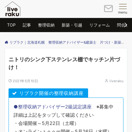
menu
TOP
記事
整理収納
新築・引越
リフォーム
問合せ
リブラク｜北海道札幌 整理収納アドバイザー&建築士 片づけ・新築・リフォームのご相談はリブラクまで
ニトリのシンク下ステンレス棚でキッチン片づ
け！
2021年5月10日
liveraku
リブラク開催の整理収納講座
●整理収納アドバイザー2級認定講座
※募集中
詳細は上記をタップして確認ください
・会場開催～5月22日（土曜）
・オンラインｚｏｏｍ開催～5月26日（水曜）