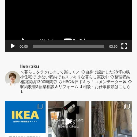
レ
ー
ヤ
ー
00:00
03:50
liveraku
＼暮らしをラクにそして楽しく／
◇自身で設計した28坪の狭
小住宅で
少ない収納でもスッキリな暮らし実践中
◇整理収納
相談実績1300時間⏰
◇HBC今日ドキッ！コメンテーター🎤
◇
収納改善&新築相談＆リフォーム
⬇︎相談・お仕事依頼はこちら
⬇︎