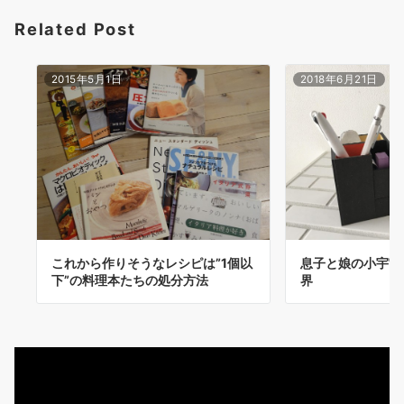
ョ
Related Post
ン
2015年5月1日
2018年6月21日
これから作りそうなレシピは”1個以
息子と娘の小宇宙
下”の料理本たちの処分方法
界
動
画
プ