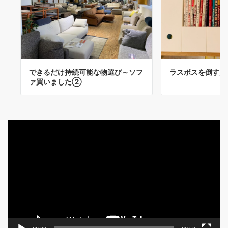
できるだけ持続可能な物選び～ソフ
ラスボスを倒す必
ァ買いました②
動
画
プ
レ
ー
ヤ
ー