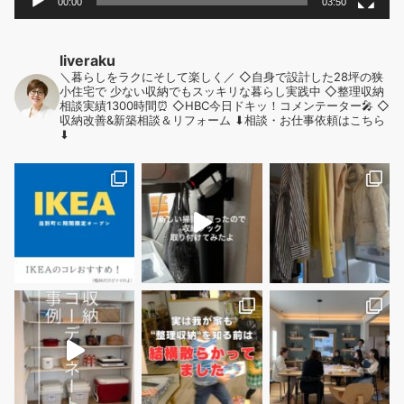
00:00
03:50
liveraku
＼暮らしをラクにそして楽しく／
◇自身で設計した28坪の狭
小住宅で
少ない収納でもスッキリな暮らし実践中
◇整理収納
相談実績1300時間⏰
◇HBC今日ドキッ！コメンテーター🎤
◇
収納改善&新築相談＆リフォーム
⬇︎相談・お仕事依頼はこちら
⬇︎