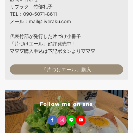
リブラク 竹部礼子
TEL：090-5071-8611
メール：mail@liveraku.com
代表竹部が発行した片づけ小冊子
「片づけエール」好評発売中！
▽▽▽購入申込は下記ボタンより▽▽▽
「片づけエール」購入
Follow me on sns