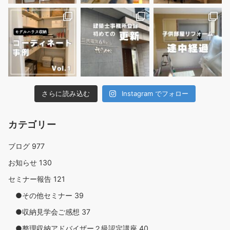
さらに読み込む
Instagram でフォロー
カテゴリー
ブログ
977
お知らせ
130
セミナー報告
121
●その他セミナー
39
●収納見学会ご感想
37
●整理収納アドバイザー２級認定講座
40