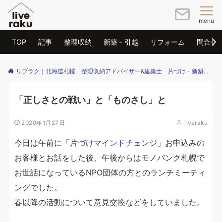
menu
TOP
記事
整理収納
新築・引越
リフォーム
問合せ
リブラク｜北海道札幌 整理収納アドバイザー&建築士 片づけ・新築・リフォームのご相談はリブラクまで
「正しさとの戦い」と「ものさし」と
2020年1月27日
liveraku
今日は午前に「
片づけマインドチェンジ
」お申込みの
お客様とお話をした後、午後からはモノバンク札幌で
お世話になっているNPO団体の方とのランチミーティ
ングでした。
春以降の活動について意見交換などをしていました。