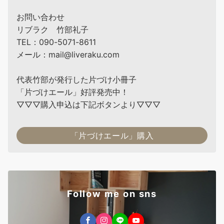
お問い合わせ
リブラク 竹部礼子
TEL：090-5071-8611
メール：mail@liveraku.com
代表竹部が発行した片づけ小冊子
「片づけエール」好評発売中！
▽▽▽購入申込は下記ボタンより▽▽▽
「片づけエール」購入
Follow me on sns