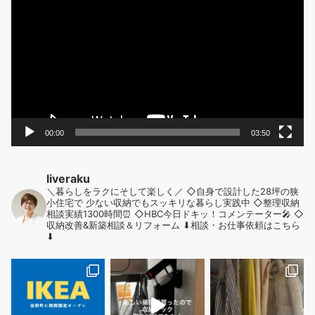
画
プ
レ
ー
ヤ
ー
00:00
03:50
liveraku
＼暮らしをラクにそして楽しく／
◇自身で設計した28坪の狭
小住宅で
少ない収納でもスッキリな暮らし実践中
◇整理収納
相談実績1300時間⏰
◇HBC今日ドキッ！コメンテーター🎤
◇
収納改善&新築相談＆リフォーム
⬇︎相談・お仕事依頼はこちら
⬇︎