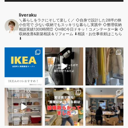
liveraku
＼暮らしをラクにそして楽しく／
◇自身で設計した28坪の狭
小住宅で
少ない収納でもスッキリな暮らし実践中
◇整理収納
相談実績1300時間⏰
◇HBC今日ドキッ！コメンテーター🎤
◇
収納改善&新築相談＆リフォーム
⬇︎相談・お仕事依頼はこちら
⬇︎