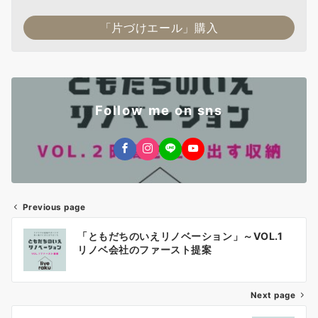
「片づけエール」購入
Follow me on sns
Previous page
投
「ともだちのいえリノベーション」～VOL.1
稿
リノベ会社のファースト提案
ナ
Next page
ビ