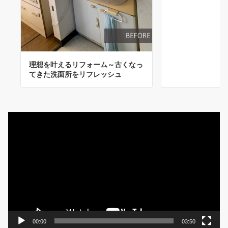
理想を叶えるリフォーム～古くなっ
てきた洗面所をリフレッシュ
動
画
プ
レ
ー
ヤ
ー
00:00
03:50