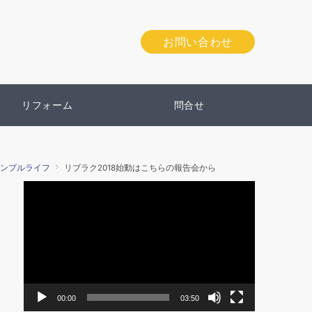
お問い合わせ
リフォーム
問合せ
ンプルライフ
リブラク2018始動はこちらの報告会から
動
画
プ
レ
ー
ヤ
ー
00:00
03:50