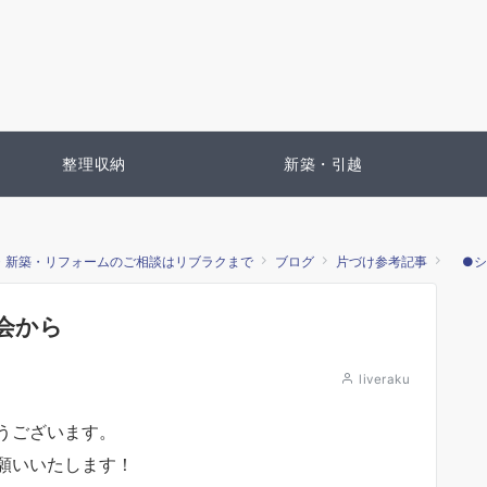
整理収納
新築・引越
・新築・リフォームのご相談はリブラクまで
ブログ
片づけ参考記事
●シ
会から
liveraku
うございます。
願いいたします！