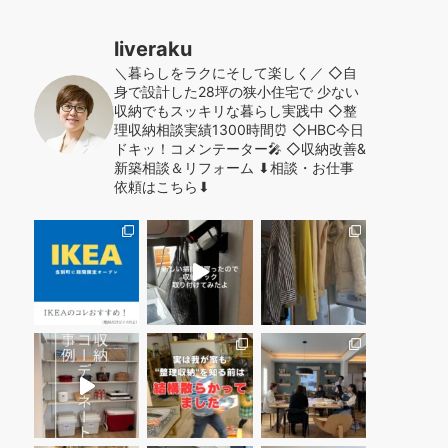
liveraku
＼暮らしをラクにそして楽しく／
◇自
身で設計した28坪の狭小住宅で
少ない
収納でもスッキリな暮らし実践中
◇整
理収納相談実績1300時間⏰
◇HBC今日
ドキッ！コメンテーター🎤
◇収納改善&
新築相談＆リフォーム
⬇︎相談・お仕事
依頼はこちら⬇︎