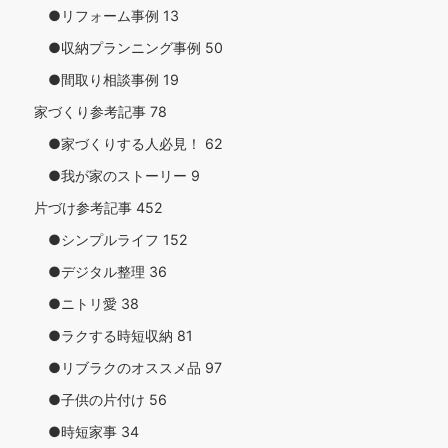
●リフォーム事例
13
●収納プランニング事例
50
●間取り相談事例
19
家づくり参考記事
78
●家づくりする人必見！
62
●我が家のストーリー
9
片づけ参考記事
452
●シンプルライフ
152
●デジタル整理
36
●ニトリ愛
38
●ラクする時短収納
81
●リブラクのオススメ品
97
●子供の片付け
56
●時短家事
34