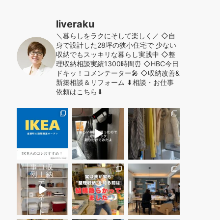
liveraku
＼暮らしをラクにそして楽しく／
◇自
身で設計した28坪の狭小住宅で
少ない
収納でもスッキリな暮らし実践中
◇整
理収納相談実績1300時間⏰
◇HBC今日
ドキッ！コメンテーター🎤
◇収納改善&
新築相談＆リフォーム
⬇︎相談・お仕事
依頼はこちら⬇︎