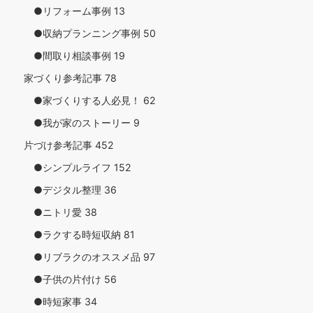
●リフォーム事例
13
●収納プランニング事例
50
●間取り相談事例
19
家づくり参考記事
78
●家づくりする人必見！
62
●我が家のストーリー
9
片づけ参考記事
452
●シンプルライフ
152
●デジタル整理
36
●ニトリ愛
38
●ラクする時短収納
81
●リブラクのオススメ品
97
●子供の片付け
56
●時短家事
34