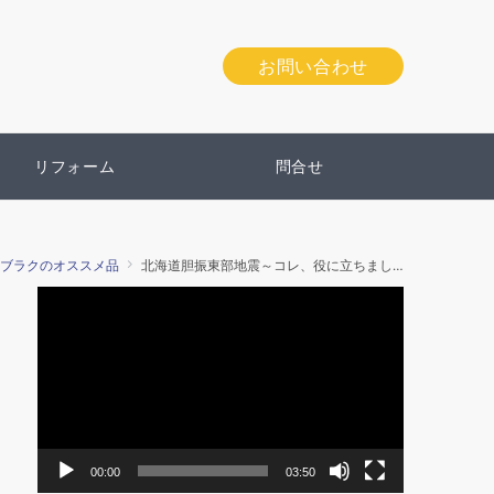
お問い合わせ
リフォーム
問合せ
ブラクのオススメ品
北海道胆振東部地震～コレ、役に立ちました①LEDネックライト
動
画
プ
レ
ー
ヤ
ー
00:00
03:50