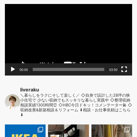
動
画
プ
レ
ー
ヤ
ー
00:00
03:50
liveraku
＼暮らしをラクにそして楽しく／
◇自身で設計した28坪の狭
小住宅で
少ない収納でもスッキリな暮らし実践中
◇整理収納
相談実績1300時間⏰
◇HBC今日ドキッ！コメンテーター🎤
◇
収納改善&新築相談＆リフォーム
⬇︎相談・お仕事依頼はこちら
⬇︎