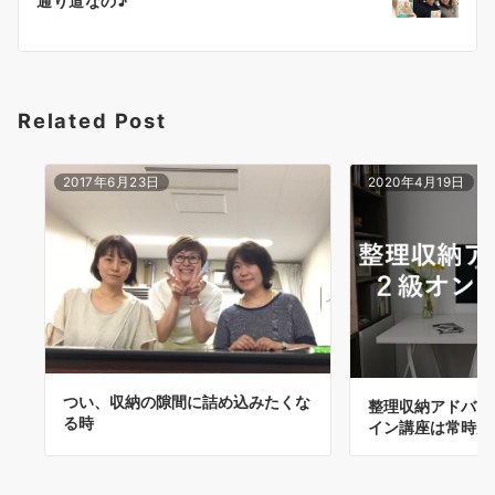
通り道なの♪
ー
シ
ョ
Related Post
ン
2017年6月23日
2020年4月19日
つい、収納の隙間に詰め込みたくな
整理収納アドバイ
る時
イン講座は常時受