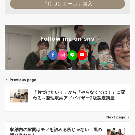
「片づけエール」購入
Follow me on sns
Previous page
投
「片づけたい！」から「やらなくては！」に変
稿
わる～整理収納アドバイザー2級認定講座
ナ
Next page
ビ
ゲ
収納内の隙間はモノを詰める所じゃない！風の