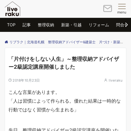
menu
TOP
記事
整理収納
新築・引越
リフォーム
問合せ
リブラク｜北海道札幌 整理収納アドバイザー&建築士 片づけ・新築・リフォームのご相談はリブラクまで
「片付けをしない人生」～整理収納アドバイザ
ー2級認定講座開催しました
2018年10月23日
liveraku
こんな言葉があります。
「人は習慣によって作られる。優れた結果は一時的な
行動ではなく習慣から生まれる」
先日、整理収納アドバイザー2級認定講座を開催いた