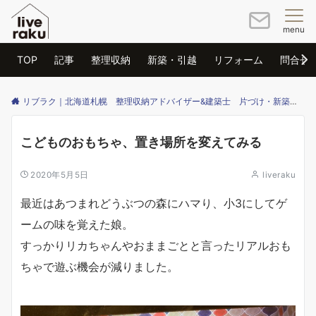
menu
TOP
記事
整理収納
新築・引越
リフォーム
問合せ
リブラク｜北海道札幌 整理収納アドバイザー&建築士 片づけ・新築・リフォームのご相談はリブラクまで
こどものおもちゃ、置き場所を変えてみる
2020年5月5日
liveraku
最近はあつまれどうぶつの森にハマり、小3にしてゲ
ームの味を覚えた娘。
すっかりリカちゃんやおままごとと言ったリアルおも
ちゃで遊ぶ機会が減りました。