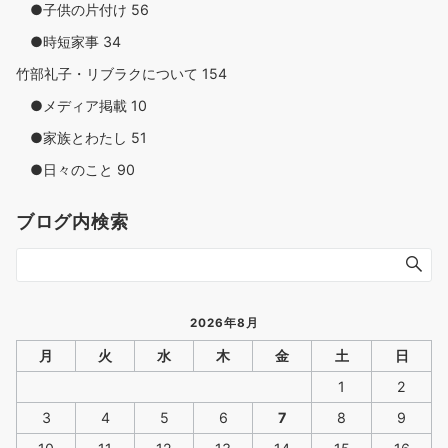
●子供の片付け
56
●時短家事
34
竹部礼子・リブラクについて
154
●メディア掲載
10
●家族とわたし
51
●日々のこと
90
ブログ内検索
2026年8月
月
火
水
木
金
土
日
1
2
3
4
5
6
7
8
9