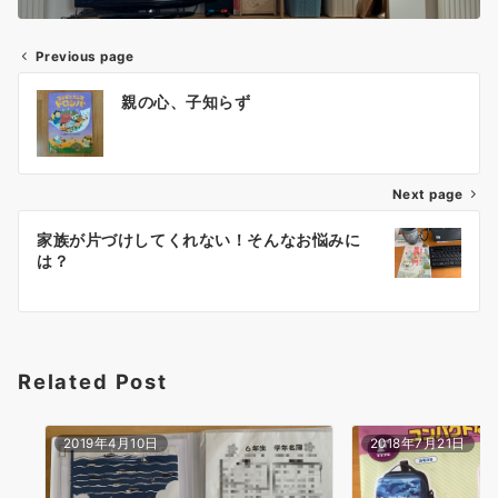
Previous page
投
親の心、子知らず
稿
ナ
Next page
ビ
ゲ
家族が片づけしてくれない！そんなお悩みに
は？
ー
シ
ョ
Related Post
ン
2019年4月10日
2018年7月21日