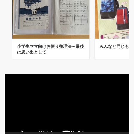
みんなと同じもの
小学生ママ向けお便り整理法～最後
は思い出として
動
画
プ
レ
ー
ヤ
ー