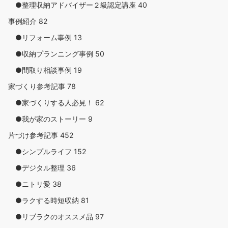
●整理収納アドバイザー２級認定講座
40
事例紹介
82
●リフォーム事例
13
●収納プランニング事例
50
●間取り相談事例
19
家づくり参考記事
78
●家づくりする人必見！
62
●我が家のストーリー
9
片づけ参考記事
452
●シンプルライフ
152
●デジタル整理
36
●ニトリ愛
38
●ラクする時短収納
81
●リブラクのオススメ品
97