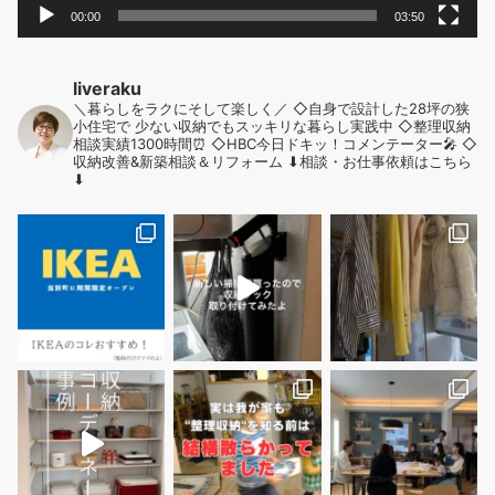
00:00
03:50
liveraku
＼暮らしをラクにそして楽しく／
◇自身で設計した28坪の狭
小住宅で
少ない収納でもスッキリな暮らし実践中
◇整理収納
相談実績1300時間⏰
◇HBC今日ドキッ！コメンテーター🎤
◇
収納改善&新築相談＆リフォーム
⬇︎相談・お仕事依頼はこちら
⬇︎