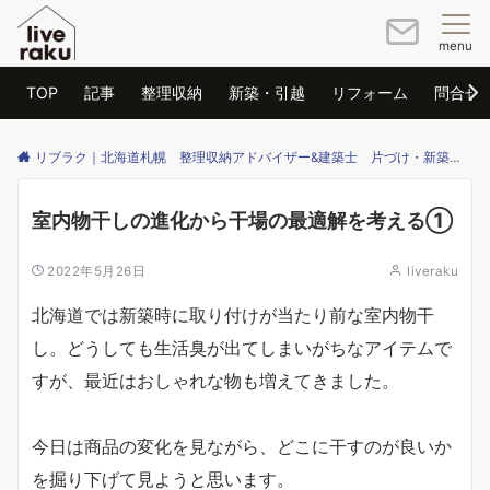
menu
TOP
記事
整理収納
新築・引越
リフォーム
問合せ
リブラク｜北海道札幌 整理収納アドバイザー&建築士 片づけ・新築・リフォームのご相談はリブラクまで
室内物干しの進化から干場の最適解を考える①
2022年5月26日
liveraku
北海道では新築時に取り付けが当たり前な室内物干
し。どうしても生活臭が出てしまいがちなアイテムで
すが、最近はおしゃれな物も増えてきました。
今日は商品の変化を見ながら、どこに干すのが良いか
を掘り下げて見ようと思います。