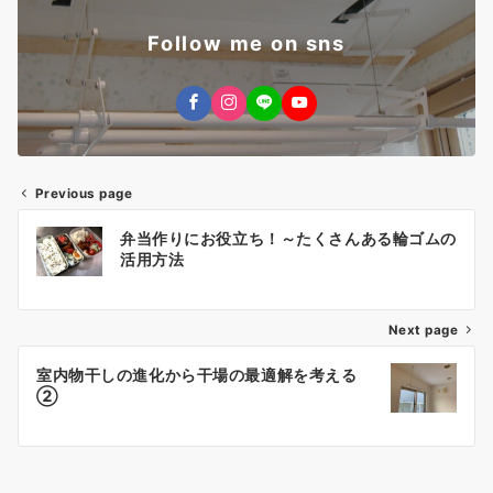
Follow me on sns
Previous page
投
弁当作りにお役立ち！～たくさんある輪ゴムの
稿
活用方法
ナ
Next page
ビ
ゲ
室内物干しの進化から干場の最適解を考える
②
ー
シ
ョ