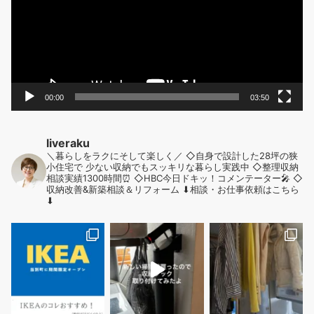
ー
ヤ
ー
00:00
03:50
liveraku
＼暮らしをラクにそして楽しく／
◇自身で設計した28坪の狭
小住宅で
少ない収納でもスッキリな暮らし実践中
◇整理収納
相談実績1300時間⏰
◇HBC今日ドキッ！コメンテーター🎤
◇
収納改善&新築相談＆リフォーム
⬇︎相談・お仕事依頼はこちら
⬇︎