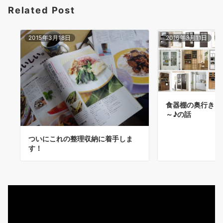
Related Post
ン
2015年3月18日
2016年3月11日
食器棚の奥行きは
～♪の話
ついにこれの整理収納に着手しま
す！
動
画
プ
レ