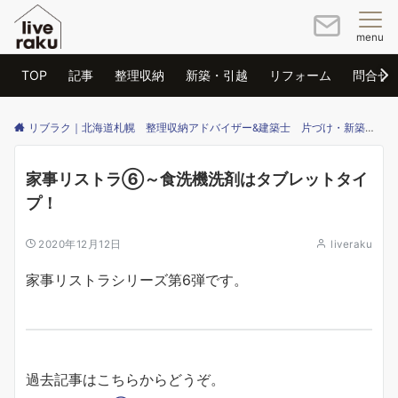
menu
TOP
記事
整理収納
新築・引越
リフォーム
問合せ
リブラク｜北海道札幌 整理収納アドバイザー&建築士 片づけ・新築・リフォームのご相談はリブラクまで
家事リストラ⑥～食洗機洗剤はタブレットタイ
プ！
2020年12月12日
liveraku
家事リストラシリーズ第6弾です。
過去記事はこちらからどうぞ。