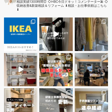
相談実績1300時間⏰
◇HBC今日ドキッ！コメンテーター🎤
◇
収納改善&新築相談＆リフォーム
⬇︎相談・お仕事依頼はこちら
⬇︎