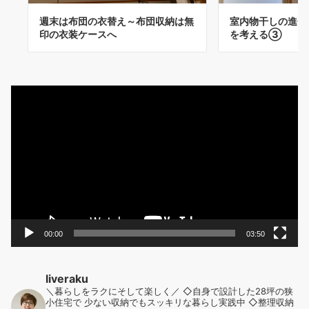
室内物干しの進化
週末は布団の衣替え～布団収納は無
を考える③
印の衣装ケースへ
動
画
プ
レ
ー
ヤ
ー
00:00
03:50
liveraku
＼暮らしをラクにそして楽しく／
◇自身で設計した28坪の狭
小住宅で
少ない収納でもスッキリな暮らし実践中
◇整理収納