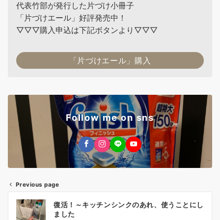
代表竹部が発行した片づけ小冊子
「片づけエール」好評発売中！
▽▽▽購入申込は下記ボタンより▽▽▽
「片づけエール」購入
Follow me on sns
Previous page
投
復活！～キッチンシンクのあれ、使うことにし
稿
ました