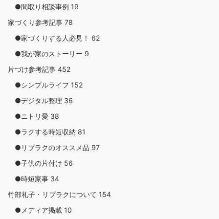
●間取り相談事例
19
家づくり参考記事
78
●家づくりする人必見！
62
●我が家のストーリー
9
片づけ参考記事
452
●シンプルライフ
152
●デジタル整理
36
●ニトリ愛
38
●ラクする時短収納
81
●リブラクのオススメ品
97
●子供の片付け
56
●時短家事
34
竹部礼子・リブラクについて
154
●メディア掲載
10